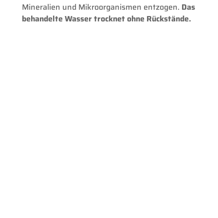
Mineralien und Mikroorganismen entzogen.
Das
behandelte Wasser trocknet ohne Rückstände.
Bürogebäude
Privathaushalte
Kaufhäuser und Ladenlokale