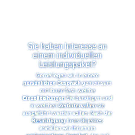
Sie haben Interesse an
einem individuellen
Leistungspaket?
Gerne legen wir in einem
persönlichen Gespräch
gemeinsam
mit Ihnen fest, welche
Einzelleistungen
Sie benötigen und
in welchen
Zeitintervallen
sie
ausgeführt werden sollen. Nach der
Besichtigung
Ihres Objektes
erstellen wir Ihnen ein